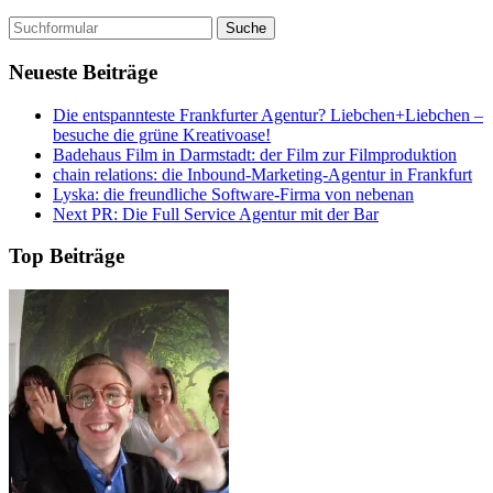
Suchen
nach:
Neueste Beiträge
Die entspannteste Frankfurter Agentur? Liebchen+Liebchen –
besuche die grüne Kreativoase!
Badehaus Film in Darmstadt: der Film zur Filmproduktion
chain relations: die Inbound-Marketing-Agentur in Frankfurt
Lyska: die freundliche Software-Firma von nebenan
Next PR: Die Full Service Agentur mit der Bar
Top Beiträge